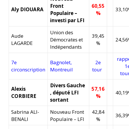
Front
60,55
Aly DIOUARA
33,1
Populaire –
%
investi par LFI
Union des
Aude
39,45
Démocrates et
24,5
LAGARDE
%
Indépendants
rapp
7e
Bagnolet,
2e
1
circonscription
Montreuil
tour
to
Divers Gauche
Alexis
57,16
, député LFI
40,1
CORBIERE
%
sortant
Sabrina ALI-
Nouveau Front
42,84
36,3
BENALI
Populaire – LFI
%