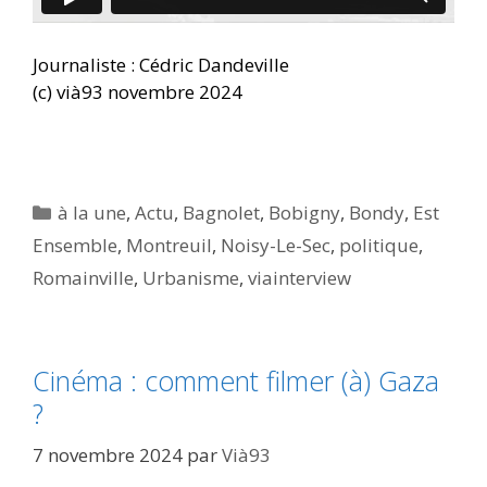
Journaliste : Cédric Dandeville
(c) vià93 novembre 2024
Catégories
à la une
,
Actu
,
Bagnolet
,
Bobigny
,
Bondy
,
Est
Ensemble
,
Montreuil
,
Noisy-Le-Sec
,
politique
,
Romainville
,
Urbanisme
,
viainterview
Cinéma : comment filmer (à) Gaza
?
7 novembre 2024
par
Vià93