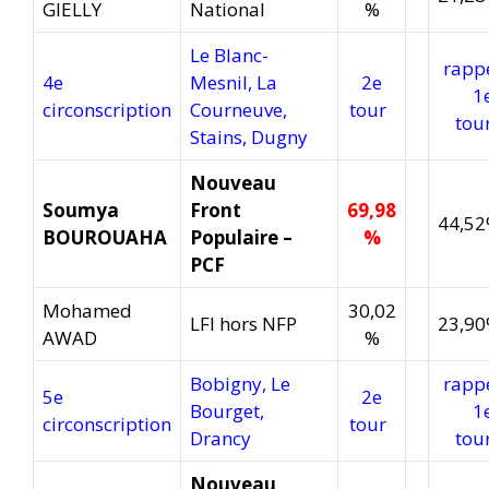
GIELLY
National
%
Le Blanc-
rapp
4e
Mesnil, La
2e
1
circonscription
Courneuve,
tour
to
Stains, Dugny
Nouveau
Soumya
Front
69,98
44,5
BOUROUAHA
Populaire –
%
PCF
Mohamed
30,02
LFI hors NFP
23,9
AWAD
%
Bobigny, Le
rapp
5e
2e
Bourget,
1
circonscription
tour
Drancy
to
Nouveau