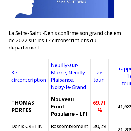
La Seine-Saint -Denis confirme son grand chelem
de 2022 sur les 12 circonscriptions du
département.
Neuilly-sur-
rapp
3e
Marne, Neuilly-
2e
1
circonscription
Plaisance,
tour
to
Noisy-le-Grand
Nouveau
THOMAS
69,71
Front
41,6
PORTES
%
Populaire – LFI
Denis CRETIN-
Rassemblement
30,29
21,2