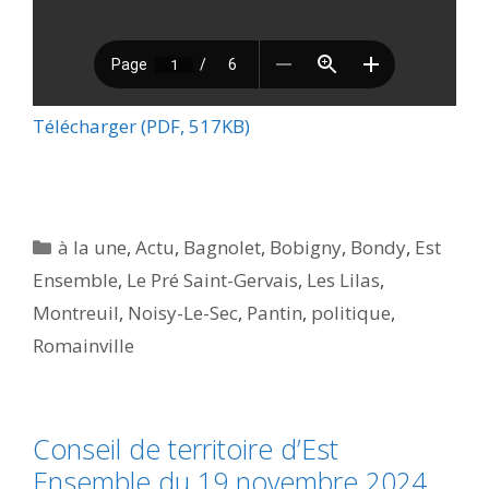
Télécharger (PDF, 517KB)
Catégories
à la une
,
Actu
,
Bagnolet
,
Bobigny
,
Bondy
,
Est
Ensemble
,
Le Pré Saint-Gervais
,
Les Lilas
,
Montreuil
,
Noisy-Le-Sec
,
Pantin
,
politique
,
Romainville
Conseil de territoire d’Est
Ensemble du 19 novembre 2024