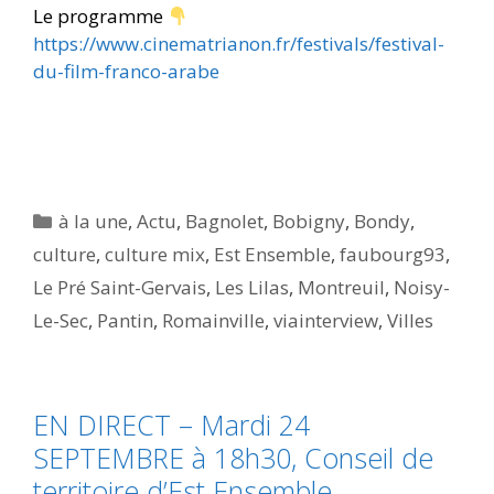
Le programme
https://www.cinematrianon.fr/festivals/festival-
du-film-franco-arabe
Catégories
à la une
,
Actu
,
Bagnolet
,
Bobigny
,
Bondy
,
culture
,
culture mix
,
Est Ensemble
,
faubourg93
,
Le Pré Saint-Gervais
,
Les Lilas
,
Montreuil
,
Noisy-
Le-Sec
,
Pantin
,
Romainville
,
viainterview
,
Villes
EN DIRECT – Mardi 24
SEPTEMBRE à 18h30, Conseil de
territoire d’Est Ensemble