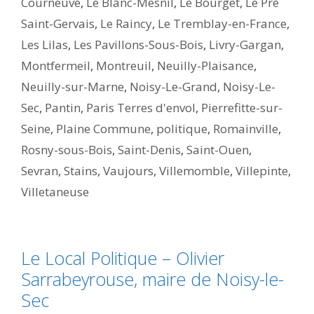
Courneuve
,
Le Blanc-Mesnil
,
Le Bourget
,
Le Pré
Saint-Gervais
,
Le Raincy
,
Le Tremblay-en-France
,
Les Lilas
,
Les Pavillons-Sous-Bois
,
Livry-Gargan
,
Montfermeil
,
Montreuil
,
Neuilly-Plaisance
,
Neuilly-sur-Marne
,
Noisy-Le-Grand
,
Noisy-Le-
Sec
,
Pantin
,
Paris Terres d'envol
,
Pierrefitte-sur-
Seine
,
Plaine Commune
,
politique
,
Romainville
,
Rosny-sous-Bois
,
Saint-Denis
,
Saint-Ouen
,
Sevran
,
Stains
,
Vaujours
,
Villemomble
,
Villepinte
,
Villetaneuse
Le Local Politique – Olivier
Sarrabeyrouse, maire de Noisy-le-
Sec