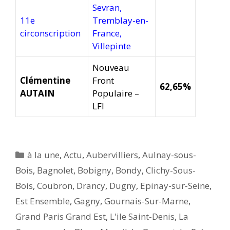
Sevran,
11e
Tremblay-en-
circonscription
France,
Villepinte
Nouveau
Clémentine
Front
62,65%
AUTAIN
Populaire –
LFI
Catégories
à la une
,
Actu
,
Aubervilliers
,
Aulnay-sous-
Bois
,
Bagnolet
,
Bobigny
,
Bondy
,
Clichy-Sous-
Bois
,
Coubron
,
Drancy
,
Dugny
,
Epinay-sur-Seine
,
Est Ensemble
,
Gagny
,
Gournais-Sur-Marne
,
Grand Paris Grand Est
,
L'ile Saint-Denis
,
La