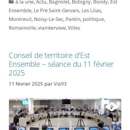
Catégories
à la une
,
Actu
,
Bagnolet
,
Bobigny
,
Bondy
,
Est
Ensemble
,
Le Pré Saint-Gervais
,
Les Lilas
,
Montreuil
,
Noisy-Le-Sec
,
Pantin
,
politique
,
Romainville
,
viainterview
,
Villes
Conseil de territoire d’Est
Ensemble – séance du 11 février
2025
11 février 2025
par
Vià93