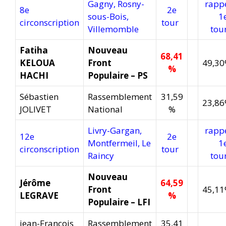
Gagny, Rosny-
rapp
8e
2e
sous-Bois,
1
circonscription
tour
Villemomble
to
Fatiha
Nouveau
68,41
KELOUA
Front
49,3
%
HACHI
Populaire – PS
Sébastien
Rassemblement
31,59
23,8
JOLIVET
National
%
Livry-Gargan,
rapp
12e
2e
Montfermeil, Le
1
circonscription
tour
Raincy
to
Nouveau
Jérôme
64,59
Front
45,1
LEGRAVE
%
Populaire – LFI
jean-François
Rassemblement
35,41