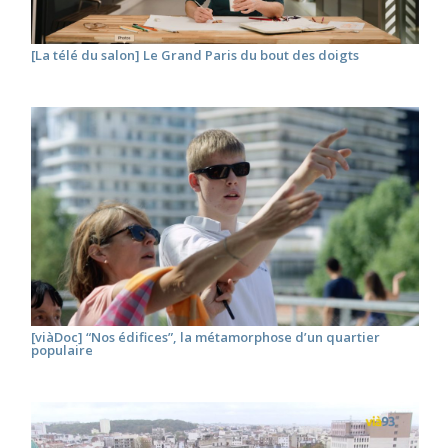
[La télé du salon] Le Grand Paris du bout des doigts
[viàDoc] “Nos édifices”, la métamorphose d’un quartier
populaire