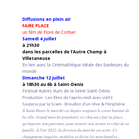
Diffusions en plein air
FAIRE PLACE
un film de Flore de Corbier
Samedi 4 juillet
à 21h30
d
ans les parcelles de l’Autre Champ
à
Villetaneuse
En lien avec la Cinémathèque idéale des banlieues du
monde
Dimanche 12 juillet
à 18h30 au 6b à Saint-Denis
Festival Autres Vues de la Seine-Saint-Denis
Production : Les films de l'après-midi avec vià93
Soutenu par la Scam - Brouillon d'un rêve & Périphérie
À Saint-Denis le marché est depuis toujours le coeur battant de
la ville. Grand marché populaire, ici chacun.e fait sa place,
qu'importe son parcours, pour assurer son avenir et celui de sa
famille. À l'été 2022, la division du marché est actée. Ce
changement inquiète, mobilise et divise les marchand.es...