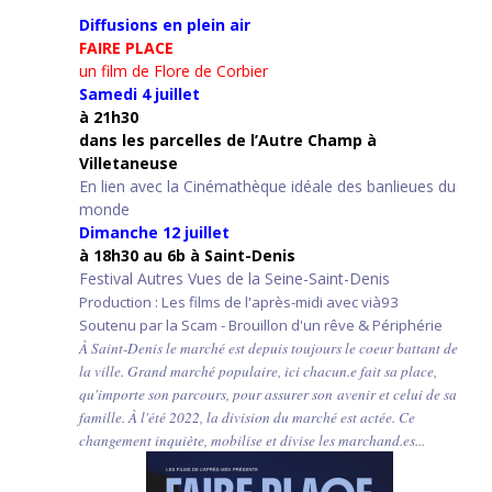
Diffusions en plein air
FAIRE PLACE
un film de Flore de Corbier
Samedi 4 juillet
à 21h30
d
ans les parcelles de l’Autre Champ
à
Villetaneuse
En lien avec la Cinémathèque idéale des banlieues du
monde
Dimanche 12 juillet
à 18h30 au 6b à Saint-Denis
Festival Autres Vues de la Seine-Saint-Denis
Production : Les films de l'après-midi avec vià93
Soutenu par la Scam - Brouillon d'un rêve & Périphérie
À Saint-Denis le marché est depuis toujours le coeur battant de
la ville. Grand marché populaire, ici chacun.e fait sa place,
qu'importe son parcours, pour assurer son avenir et celui de sa
famille. À l'été 2022, la division du marché est actée. Ce
changement inquiète, mobilise et divise les marchand.es...