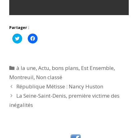
Partager :
C
C
l
l
i
i
q
q
u
u
e
e
z
z
p
p
Catégories
à la une
,
Actu
,
bons plans
,
Est Ensemble
,
o
o
u
u
Montreuil
,
Non classé
r
r
p
p
République Métisse : Nancy Huston
a
a
r
r
t
t
La Seine-Saint-Denis, première victime des
a
a
g
g
inégalités
e
e
r
r
s
s
u
u
r
r
T
F
w
a
i
c
t
e