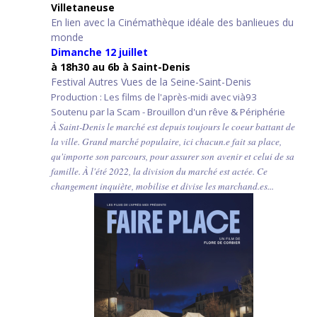
Villetaneuse
En lien avec la Cinémathèque idéale des banlieues du
monde
Dimanche 12 juillet
à 18h30 au 6b à Saint-Denis
Festival Autres Vues de la Seine-Saint-Denis
Production : Les films de l'après-midi avec vià93
Soutenu par la Scam - Brouillon d'un rêve & Périphérie
À Saint-Denis le marché est depuis toujours le coeur battant de
la ville. Grand marché populaire, ici chacun.e fait sa place,
qu'importe son parcours, pour assurer son avenir et celui de sa
famille. À l'été 2022, la division du marché est actée. Ce
changement inquiète, mobilise et divise les marchand.es...