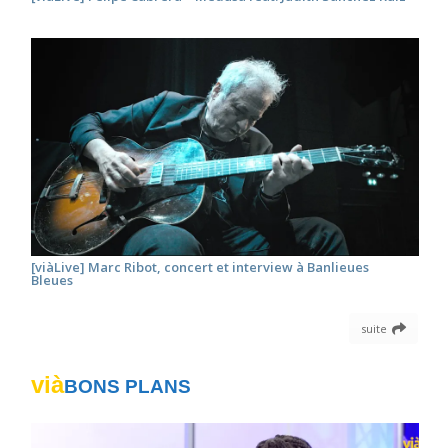
[viàLive] Marc Ribot, concert et interview à Banlieues
Bleues
suite
vià
BONS PLANS