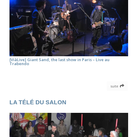
[ViàLive] Giant Sand, the last show in Paris – Live au
Trabendo
suite
LA TÉLÉ DU SALON