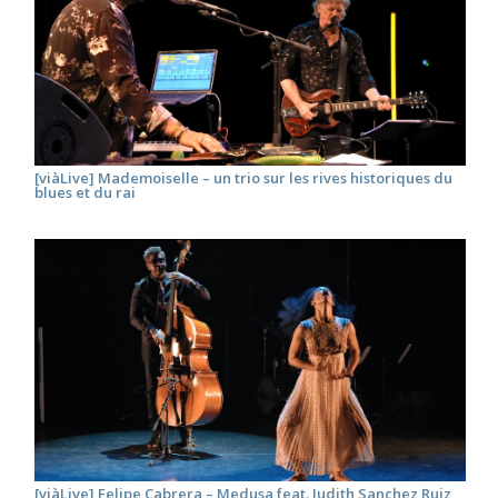
[viàLive] Mademoiselle – un trio sur les rives historiques du
blues et du rai
[viàLive] Felipe Cabrera – Medusa feat. Judith Sanchez Ruiz