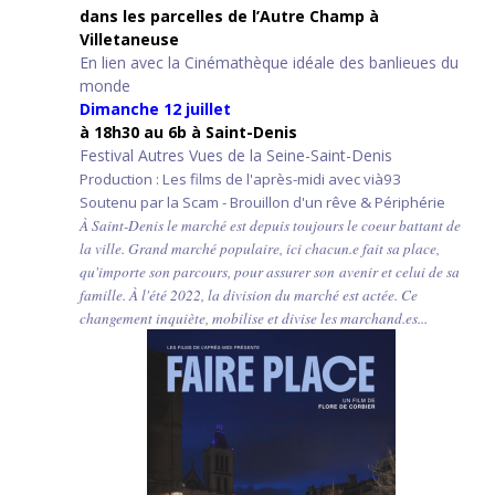
d
ans les parcelles de l’Autre Champ
à
Villetaneuse
En lien avec la Cinémathèque idéale des banlieues du
monde
Dimanche 12 juillet
à 18h30 au 6b à Saint-Denis
Festival Autres Vues de la Seine-Saint-Denis
Production : Les films de l'après-midi avec vià93
Soutenu par la Scam - Brouillon d'un rêve & Périphérie
À Saint-Denis le marché est depuis toujours le coeur battant de
la ville. Grand marché populaire, ici chacun.e fait sa place,
qu'importe son parcours, pour assurer son avenir et celui de sa
famille. À l'été 2022, la division du marché est actée. Ce
changement inquiète, mobilise et divise les marchand.es...