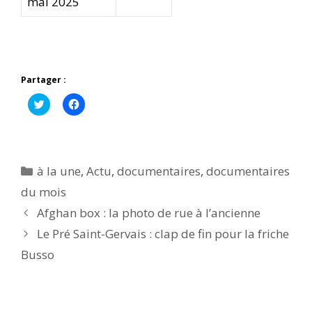
mai 2025
Partager :
C
C
l
l
i
i
q
q
u
u
e
e
z
z
p
p
Catégories
à la une
,
Actu
,
documentaires
,
documentaires
o
o
u
u
du mois
r
r
p
p
Afghan box : la photo de rue à l’ancienne
a
a
r
r
t
t
Le Pré Saint-Gervais : clap de fin pour la friche
a
a
g
g
Busso
e
e
r
r
s
s
u
u
r
r
T
F
w
a