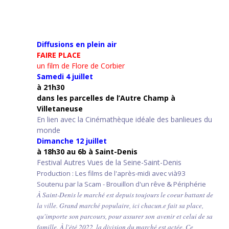
Diffusions en plein air
FAIRE PLACE
un film de Flore de Corbier
Samedi 4 juillet
à 21h30
d
ans les parcelles de l’Autre Champ
à
Villetaneuse
En lien avec la Cinémathèque idéale des banlieues du
monde
Dimanche 12 juillet
à 18h30 au 6b à Saint-Denis
Festival Autres Vues de la Seine-Saint-Denis
Production : Les films de l'après-midi avec vià93
Soutenu par la Scam - Brouillon d'un rêve & Périphérie
À Saint-Denis le marché est depuis toujours le coeur battant de
la ville. Grand marché populaire, ici chacun.e fait sa place,
qu'importe son parcours, pour assurer son avenir et celui de sa
famille. À l'été 2022, la division du marché est actée. Ce