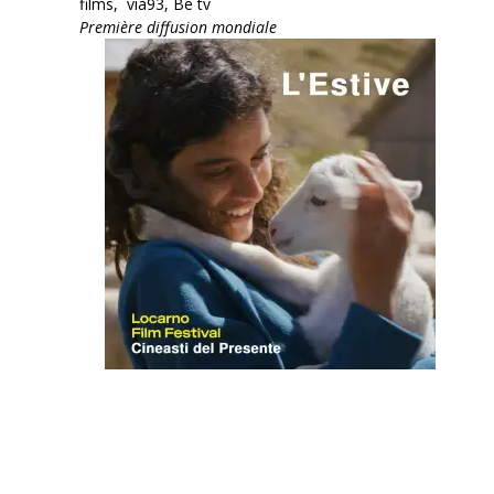
films, vià93, Be tv
Première diffusion mondiale