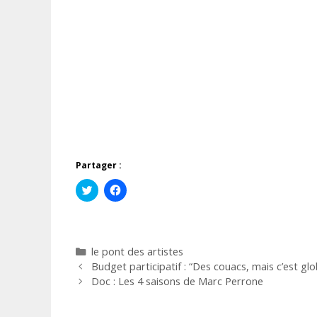
Partager :
C
C
l
l
i
i
q
q
u
u
e
e
z
z
Catégories
le pont des artistes
p
p
o
o
Budget participatif : “Des couacs, mais c’est gl
u
u
r
r
Doc : Les 4 saisons de Marc Perrone
p
p
a
a
r
r