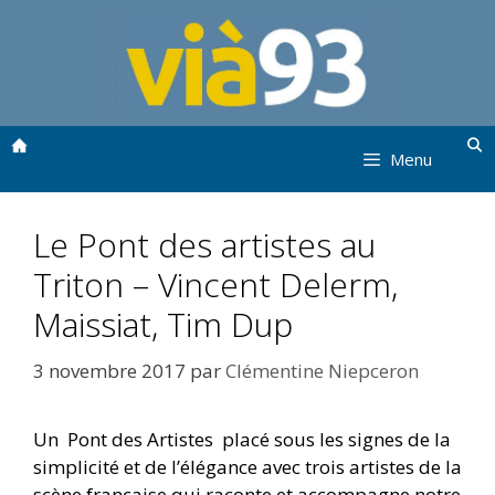
Aller
au
contenu
Menu
Le Pont des artistes au
Triton – Vincent Delerm,
Maissiat, Tim Dup
3 novembre 2017
par
Clémentine Niepceron
Un Pont des Artistes placé sous les signes de la
simplicité et de l’élégance avec trois artistes de la
scène française qui raconte et accompagne notre