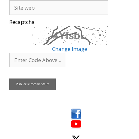
ê
n
Site
t
ê
r
t
web
e
r
)
e
)
Recaptcha
Change Image