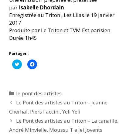
par
Isabelle Dhordain
Enregistrée au Triton , Les Lilas le 19 janvier
2017
Produite par Le Triton et TVM Est parisien
Durée 1h45
Partager :
C
C
l
l
i
i
q
q
u
u
e
e
z
z
p
p
Catégories
le pont des artistes
o
o
u
u
Le Pont des artistes au Triton – Jeanne
r
r
p
p
Cherhal, Piers Faccini, Yeli Yeli
a
a
r
r
t
t
Le Pont des artistes au Triton – La canaille,
a
a
g
g
André Minvielle, Moussu T e lei Jovents
e
e
r
r