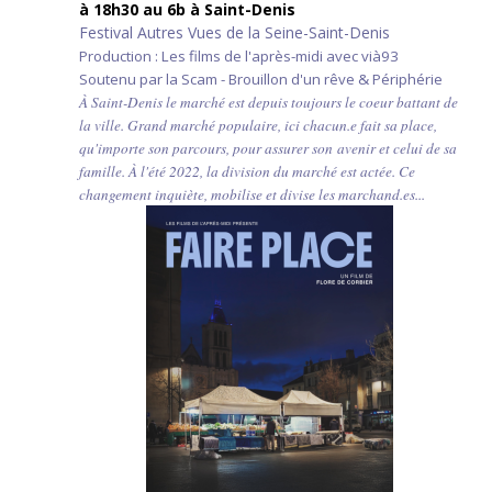
à 18h30 au 6b à Saint-Denis
Festival Autres Vues de la Seine-Saint-Denis
Production : Les films de l'après-midi avec vià93
Soutenu par la Scam - Brouillon d'un rêve & Périphérie
À Saint-Denis le marché est depuis toujours le coeur battant de
la ville. Grand marché populaire, ici chacun.e fait sa place,
qu'importe son parcours, pour assurer son avenir et celui de sa
famille. À l'été 2022, la division du marché est actée. Ce
changement inquiète, mobilise et divise les marchand.es...