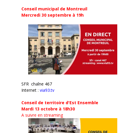
t
ê
r
t
Conseil municipal de Montreuil
e
r
)
e
Mercredi 30 septembre
à 19h
)
SFR chaîne 467
Internet :
via93.tv
Conseil de territoire d'Est Ensemble
Mardi 13 octobre à 18h30
A suivre en streaming