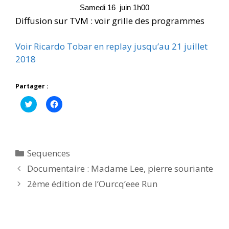
Samedi 16  juin 1h00
Diffusion sur TVM : voir grille des programmes
Voir Ricardo Tobar en replay jusqu’au 21 juillet
2018
Partager :
C
C
l
l
i
i
q
q
u
u
e
e
z
z
p
p
Catégories
Sequences
o
o
u
u
Documentaire : Madame Lee, pierre souriante
r
r
p
p
2ème édition de l’Ourcq’eee Run
a
a
r
r
t
t
a
a
g
g
e
e
r
r
s
s