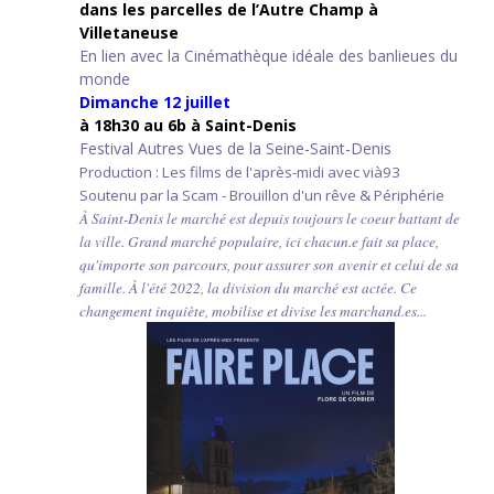
d
ans les parcelles de l’Autre Champ
à
Villetaneuse
En lien avec la Cinémathèque idéale des banlieues du
monde
Dimanche 12 juillet
à 18h30 au 6b à Saint-Denis
Festival Autres Vues de la Seine-Saint-Denis
Production : Les films de l'après-midi avec vià93
Soutenu par la Scam - Brouillon d'un rêve & Périphérie
À Saint-Denis le marché est depuis toujours le coeur battant de
la ville. Grand marché populaire, ici chacun.e fait sa place,
qu'importe son parcours, pour assurer son avenir et celui de sa
famille. À l'été 2022, la division du marché est actée. Ce
changement inquiète, mobilise et divise les marchand.es...