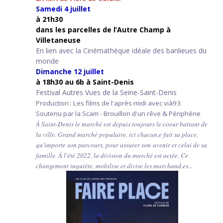
Samedi 4 juillet
à 21h30
d
ans les parcelles de l’Autre Champ
à
Villetaneuse
En lien avec la Cinémathèque idéale des banlieues du
monde
Dimanche 12 juillet
à 18h30 au 6b à Saint-Denis
Festival Autres Vues de la Seine-Saint-Denis
Production : Les films de l'après-midi avec vià93
Soutenu par la Scam - Brouillon d'un rêve & Périphérie
À Saint-Denis le marché est depuis toujours le coeur battant de
la ville. Grand marché populaire, ici chacun.e fait sa place,
qu'importe son parcours, pour assurer son avenir et celui de sa
famille. À l'été 2022, la division du marché est actée. Ce
changement inquiète, mobilise et divise les marchand.es...