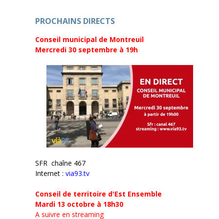
n
e
ê
n
t
ê
r
PROCHAINS DIRECTS
t
e
r
)
e
Conseil municipal de Montreuil
)
Mercredi 30 septembre
à 19h
SFR chaîne 467
Internet :
via93.tv
Conseil de territoire d'Est Ensemble
Mardi 13 octobre à 18h30
A suivre en streaming