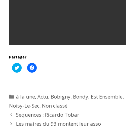
Partager :
C
C
l
l
i
i
q
q
u
u
e
e
z
z
p
p
Catégories
à la une
,
Actu
,
Bobigny
,
Bondy
,
Est Ensemble
,
o
o
u
u
Noisy-Le-Sec
,
Non classé
r
r
p
p
Sequences : Ricardo Tobar
a
a
r
r
t
t
Les maires du 93 montent leur asso
a
a
g
g
e
e