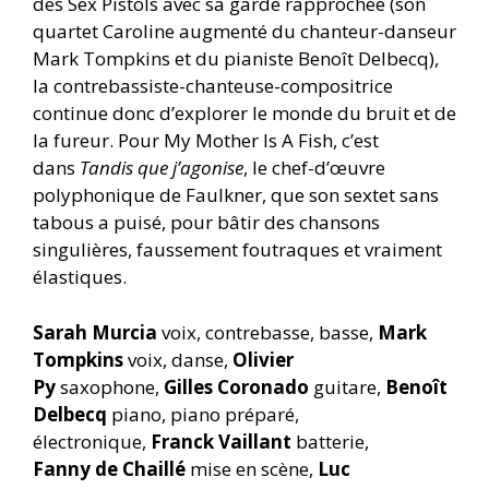
des Sex Pistols avec sa garde rapprochée (son
quartet Caroline augmenté du chanteur-danseur
Mark Tompkins et du pianiste Benoît Delbecq),
la contrebassiste-chanteuse-compositrice
continue donc d’explorer le monde du bruit et de
la fureur. Pour My Mother Is A Fish, c’est
dans
Tandis que j’agonise
, le chef-d’œuvre
polyphonique de Faulkner, que son sextet sans
tabous a puisé, pour bâtir des chansons
singulières, faussement foutraques et vraiment
élastiques.
Sarah Murcia
voix, contrebasse, basse,
Mark
Tompkins
voix, danse,
Olivier
Py
saxophone,
Gilles Coronado
guitare,
Benoît
Delbecq
piano, piano préparé,
électronique,
Franck Vaillant
batterie,
Fanny de Chaillé
mise en scène,
Luc