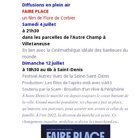
Diffusions en plein air
FAIRE PLACE
un film de Flore de Corbier
Samedi 4 juillet
à 21h30
d
ans les parcelles de l’Autre Champ
à
Villetaneuse
En lien avec la Cinémathèque idéale des banlieues du
monde
Dimanche 12 juillet
à 18h30 au 6b à Saint-Denis
Festival Autres Vues de la Seine-Saint-Denis
Production : Les films de l'après-midi avec vià93
Soutenu par la Scam - Brouillon d'un rêve & Périphérie
À Saint-Denis le marché est depuis toujours le coeur battant de
la ville. Grand marché populaire, ici chacun.e fait sa place,
qu'importe son parcours, pour assurer son avenir et celui de sa
famille. À l'été 2022, la division du marché est actée. Ce
changement inquiète, mobilise et divise les marchand.es...