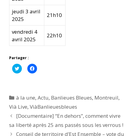
jeudi 3 avril
21h10
2025
vendredi 4
22h10
avril 2025
Partager :
C
C
l
l
i
i
q
q
u
u
e
e
z
z
p
p
Catégories
à la une
,
Actu
,
Banlieues Bleues
,
Montreuil
,
o
o
u
u
Vià Live
,
ViàBanlieuesbleues
r
r
p
p
[Documentaire] “En dehors”, comment vivre
a
a
r
r
t
t
sa liberté après 25 ans passés sous les verrous !
a
a
g
g
Conseil de territoire d’Est Ensemble – vote du
e
e