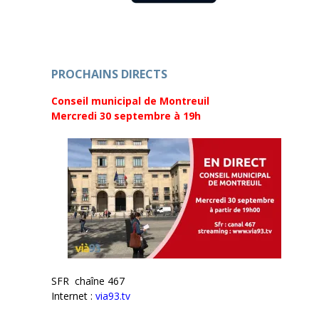
n
e
ê
n
t
ê
r
t
e
r
)
e
)
PROCHAINS DIRECTS
Conseil municipal de Montreuil
Mercredi 30 septembre
à 19h
SFR chaîne 467
Internet :
via93.tv