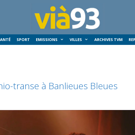
SANTÉ
SPORT
EMISSIONS
VILLES
ARCHIVES TVM
RE
thio-transe à Banlieues Bleues