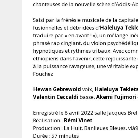
chanteuses de la nouvelle scène d’Addis-A
Saisi par la frénésie musicale de la capitale
fusionnelles et débridées d’
Haleluya Tekl
traduire par « en avant ! »), un mélange iné
phrasé rap cinglant, du violon psychédéliq
hypnotiques et rythmes tribaux. Avec comme
éthiopiens dans l’avenir, cette réjouissa
à la puissance ravageuse, une véritable ex
Fouchez
Hewan Gebrewold
voix,
Haleluya Teklet
Valentin Ceccaldi
basse,
Akemi Fujimori
Enregistré le 8 avril 2022 salle Jacques Brel
Réalisation :
Rémi Vinet
Production : La Huit, Banlieues Bleues, vià
Durée : 57 minutes