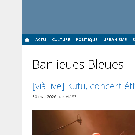
Aller
au
contenu
ACTU
CULTURE
POLITIQUE
URBANISME
Banlieues Bleues
[viàLive] Kutu, concert é
30 mai 2026
par
Vià93