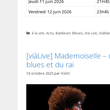
Jeudi 11 juin 2026
21H45
Vendredi 12 juin 2026
23h45
Catégories
à la une
,
Actu
,
Banlieues Bleues
,
Vià Live
,
ViàBan
[viàLive] Mademoiselle – u
blues et du rai
10 octobre 2025
par
Vià93