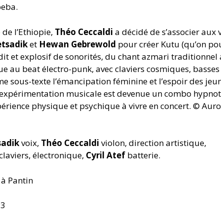
beba.
 de l’Ethiopie,
Théo Ceccaldi
a décidé de s’associer aux 
etsadik
et
Hewan Gebrewold
pour créer Kutu (qu’on po
dit et explosif de sonorités, du chant azmari traditionnel
ue au beat électro-punk, avec claviers cosmiques, basses
 sous-texte l’émancipation féminine et l’espoir des jeu
nte expérimentation musicale est devenue un combo hypno
périence physique et psychique à vivre en concert. © Aur
sadik
voix,
Théo Ceccaldi
violon, direction artistique,
claviers, électronique,
Cyril Atef
batterie.
 à Pantin
93