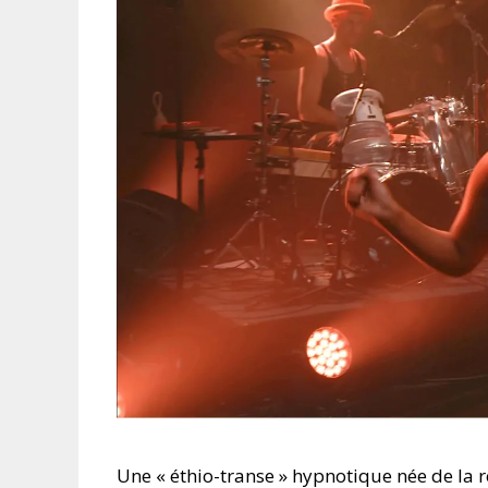
Une « éthio-transe » hypnotique née de la r