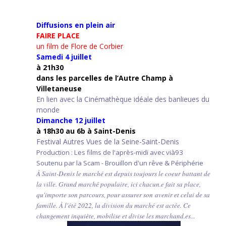
Diffusions en plein air
FAIRE PLACE
un film de Flore de Corbier
Samedi 4 juillet
à 21h30
d
ans les parcelles de l’Autre Champ
à
Villetaneuse
En lien avec la Cinémathèque idéale des banlieues du
monde
Dimanche 12 juillet
à 18h30 au 6b à Saint-Denis
Festival Autres Vues de la Seine-Saint-Denis
Production : Les films de l'après-midi avec vià93
Soutenu par la Scam - Brouillon d'un rêve & Périphérie
À Saint-Denis le marché est depuis toujours le coeur battant de
la ville. Grand marché populaire, ici chacun.e fait sa place,
qu'importe son parcours, pour assurer son avenir et celui de sa
famille. À l'été 2022, la division du marché est actée. Ce
changement inquiète, mobilise et divise les marchand.es...