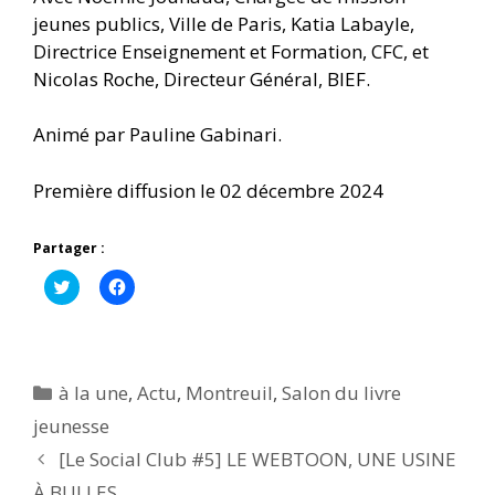
jeunes publics, Ville de Paris, Katia Labayle,
Directrice Enseignement et Formation, CFC, et
Nicolas Roche, Directeur Général, BIEF.
Animé par Pauline Gabinari.
Première diffusion le 02 décembre 2024
Partager :
C
C
l
l
i
i
q
q
u
u
e
e
z
z
p
p
Catégories
à la une
,
Actu
,
Montreuil
,
Salon du livre
o
o
u
u
jeunesse
r
r
p
p
[Le Social Club #5] LE WEBTOON, UNE USINE
a
a
r
r
t
t
À BULLES