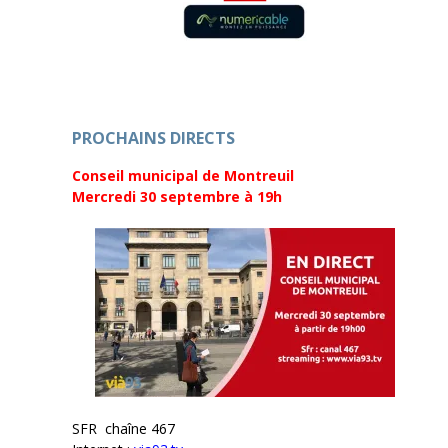
f
e
e
f
n
e
ê
n
t
ê
r
t
e
r
)
e
)
PROCHAINS DIRECTS
Conseil municipal de Montreuil
Mercredi 30 septembre
à 19h
SFR chaîne 467