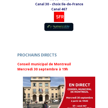
o
n
Canal 30 - choix Ile-de-France
u
o
v
u
Canal 467
e
v
l
e
l
l
e
l
f
e
e
f
n
e
ê
n
t
ê
r
t
e
r
)
e
)
PROCHAINS DIRECTS
Conseil municipal de Montreuil
Mercredi 30 septembre
à 19h