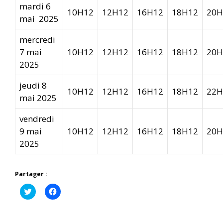
mardi 6
10H12
12H12
16H12
18H12
20H
mai 2025
mercredi
7 mai
10H12
12H12
16H12
18H12
20H
2025
jeudi 8
10H12
12H12
16H12
18H12
22H
mai 2025
vendredi
9 mai
10H12
12H12
16H12
18H12
20H
2025
Partager :
C
C
l
l
i
i
q
q
u
u
e
e