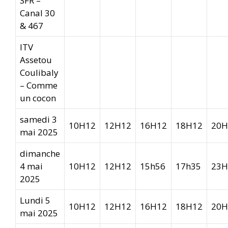
SFR –
Canal 30
& 467
ITV
Assetou
Coulibaly
– Comme
un cocon
samedi 3
10H12
12H12
16H12
18H12
20H
mai 2025
dimanche
4 mai
10H12
12H12
15h56
17h35
23H
2025
Lundi 5
10H12
12H12
16H12
18H12
20H
mai 2025