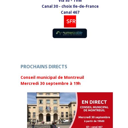
vià 93 - TVM
n
u
e
n
Canal 30 - choix Ile-de-France
n
e
Canal 467
o
n
u
o
v
u
e
v
l
e
l
l
e
l
f
e
e
f
n
e
ê
n
t
ê
r
t
e
r
)
e
PROCHAINS DIRECTS
)
Conseil municipal de Montreuil
Mercredi 30 septembre
à 19h