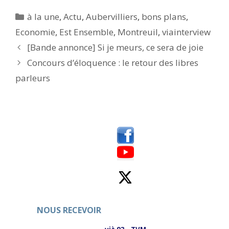
z
z
p
p
Catégories
à la une
,
Actu
,
Aubervilliers
,
bons plans
,
o
o
u
u
Economie
,
Est Ensemble
,
Montreuil
,
viainterview
r
r
p
p
[Bande annonce] Si je meurs, ce sera de joie
a
a
r
r
t
t
Concours d’éloquence : le retour des libres
a
a
g
g
parleurs
e
e
r
r
s
s
u
u
r
r
T
F
w
a
i
c
t
e
t
b
e
o
r
o
(
k
o
(
u
o
v
u
r
v
e
r
d
e
a
d
NOUS RECEVOIR
n
a
s
n
u
s