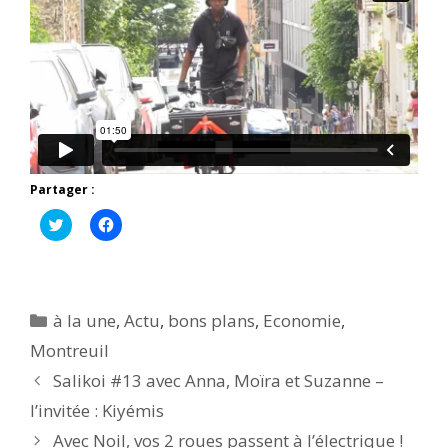
Partager :
C
C
l
l
i
i
q
q
u
u
e
e
z
z
p
p
Catégories
à la une
,
Actu
,
bons plans
,
Economie
,
o
o
u
u
Montreuil
r
r
p
p
Salikoi #13 avec Anna, Moïra et Suzanne –
a
a
r
r
t
t
l’invitée : Kiyémis
a
a
g
g
Avec Noil, vos 2 roues passent à l’électrique !
e
e