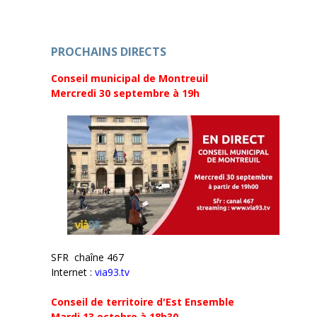
n
e
ê
n
t
ê
r
t
e
r
)
e
PROCHAINS DIRECTS
)
Conseil municipal de Montreuil
Mercredi 30 septembre
à 19h
SFR chaîne 467
Internet :
via93.tv
Conseil de territoire d'Est Ensemble
Mardi 13 octobre à 18h30