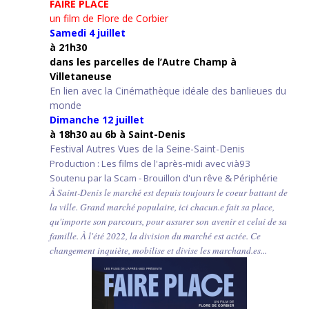
FAIRE PLACE
un film de Flore de Corbier
Samedi 4 juillet
à 21h30
d
ans les parcelles de l’Autre Champ
à
Villetaneuse
En lien avec la Cinémathèque idéale des banlieues du
monde
Dimanche 12 juillet
à 18h30 au 6b à Saint-Denis
Festival Autres Vues de la Seine-Saint-Denis
Production : Les films de l'après-midi avec vià93
Soutenu par la Scam - Brouillon d'un rêve & Périphérie
À Saint-Denis le marché est depuis toujours le coeur battant de
la ville. Grand marché populaire, ici chacun.e fait sa place,
qu'importe son parcours, pour assurer son avenir et celui de sa
famille. À l'été 2022, la division du marché est actée. Ce
changement inquiète, mobilise et divise les marchand.es...