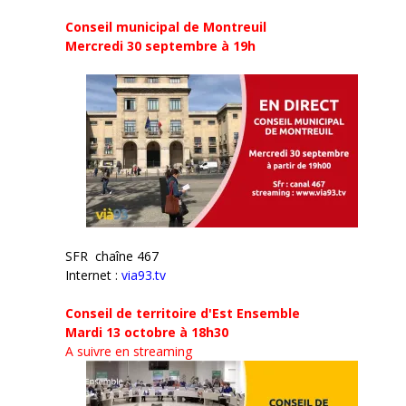
e
r
)
e
Conseil municipal de Montreuil
)
Mercredi 30 septembre
à 19h
SFR chaîne 467
Internet :
via93.tv
Conseil de territoire d'Est Ensemble
Mardi 13 octobre à 18h30
A suivre en streaming