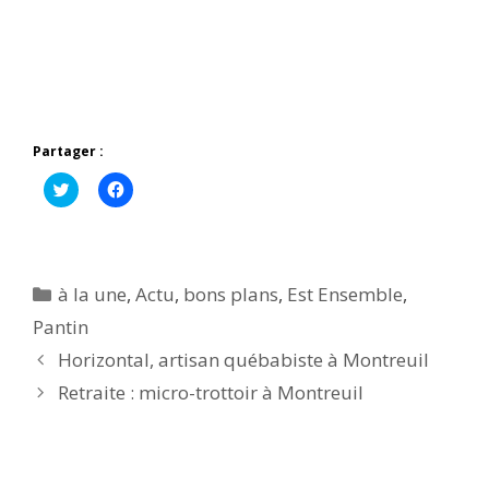
Partager :
C
C
l
l
i
i
q
q
u
u
e
e
z
z
p
p
Catégories
à la une
,
Actu
,
bons plans
,
Est Ensemble
,
o
o
u
u
Pantin
r
r
p
p
Horizontal, artisan québabiste à Montreuil
a
a
r
r
t
t
Retraite : micro-trottoir à Montreuil
a
a
g
g
e
e
r
r
s
s
u
u
r
r