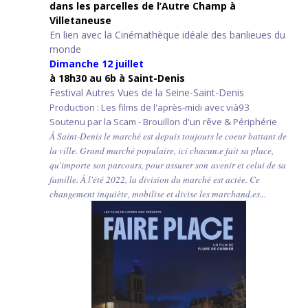
d
ans les parcelles de l’Autre Champ
à
Villetaneuse
En lien avec la Cinémathèque idéale des banlieues du
monde
Dimanche 12 juillet
à 18h30 au 6b à Saint-Denis
Festival Autres Vues de la Seine-Saint-Denis
Production : Les films de l'après-midi avec vià93
Soutenu par la Scam - Brouillon d'un rêve & Périphérie
À Saint-Denis le marché est depuis toujours le coeur battant de
la ville. Grand marché populaire, ici chacun.e fait sa place,
qu'importe son parcours, pour assurer son avenir et celui de sa
famille. À l'été 2022, la division du marché est actée. Ce
changement inquiète, mobilise et divise les marchand.es...