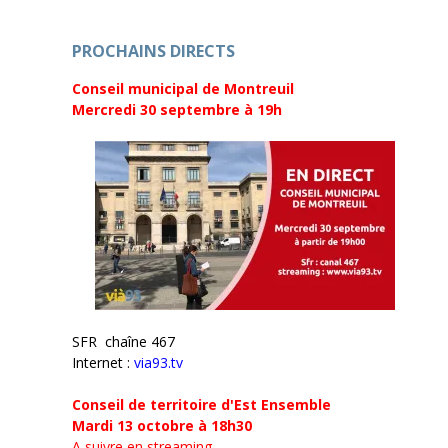
t
ê
r
t
e
r
)
e
PROCHAINS DIRECTS
)
Conseil municipal de Montreuil
Mercredi 30 septembre
à 19h
SFR chaîne 467
Internet :
via93.tv
Conseil de territoire d'Est Ensemble
Mardi 13 octobre à 18h30
A suivre en streaming