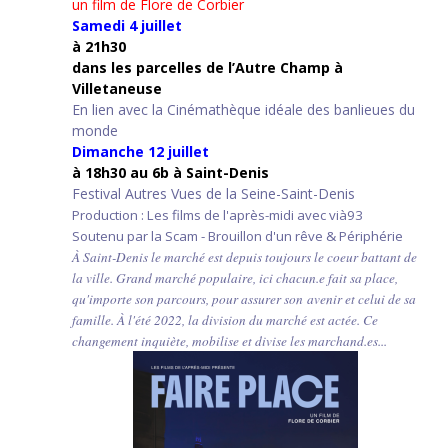
un film de Flore de Corbier
Samedi 4 juillet
à 21h30
d
ans les parcelles de l’Autre Champ
à
Villetaneuse
En lien avec la Cinémathèque idéale des banlieues du
monde
Dimanche 12 juillet
à 18h30 au 6b à Saint-Denis
Festival Autres Vues de la Seine-Saint-Denis
Production : Les films de l'après-midi avec vià93
Soutenu par la Scam - Brouillon d'un rêve & Périphérie
À Saint-Denis le marché est depuis toujours le coeur battant de
la ville. Grand marché populaire, ici chacun.e fait sa place,
qu'importe son parcours, pour assurer son avenir et celui de sa
famille. À l'été 2022, la division du marché est actée. Ce
changement inquiète, mobilise et divise les marchand.es...