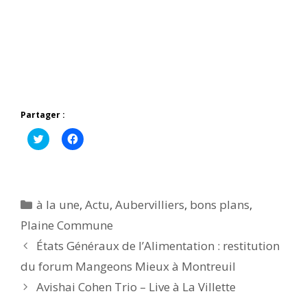
Partager :
C
C
l
l
i
i
q
q
u
u
e
e
z
z
p
p
Catégories
à la une
,
Actu
,
Aubervilliers
,
bons plans
,
o
o
u
u
Plaine Commune
r
r
p
p
États Généraux de l’Alimentation : restitution
a
a
r
r
t
t
du forum Mangeons Mieux à Montreuil
a
a
g
g
Avishai Cohen Trio – Live à La Villette
e
e
r
r
s
s