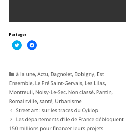
Partager :
C
C
l
l
i
i
q
q
u
u
e
e
z
z
p
p
Catégories
à la une
,
Actu
,
Bagnolet
,
Bobigny
,
Est
o
o
u
u
Ensemble
,
Le Pré Saint-Gervais
,
Les Lilas
,
r
r
p
p
Montreuil
a
,
a
Noisy-Le-Sec
,
Non classé
,
Pantin
,
r
r
t
t
Romainville
,
santé
,
Urbanisme
a
a
g
g
Street art : sur les traces du Cyklop
e
e
r
r
Les départements d’Ile de France débloquent
s
s
u
u
r
r
150 millions pour financer leurs projets
T
F
w
a