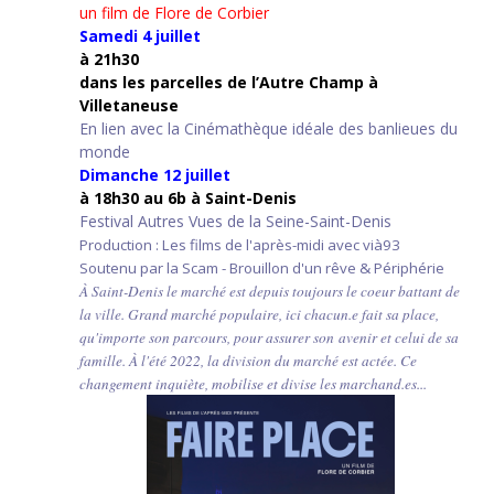
un film de Flore de Corbier
Samedi 4 juillet
à 21h30
d
ans les parcelles de l’Autre Champ
à
Villetaneuse
En lien avec la Cinémathèque idéale des banlieues du
monde
Dimanche 12 juillet
à 18h30 au 6b à Saint-Denis
Festival Autres Vues de la Seine-Saint-Denis
Production : Les films de l'après-midi avec vià93
Soutenu par la Scam - Brouillon d'un rêve & Périphérie
À Saint-Denis le marché est depuis toujours le coeur battant de
la ville. Grand marché populaire, ici chacun.e fait sa place,
qu'importe son parcours, pour assurer son avenir et celui de sa
famille. À l'été 2022, la division du marché est actée. Ce
changement inquiète, mobilise et divise les marchand.es...