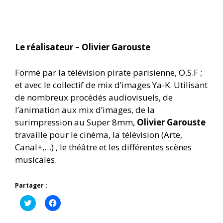
Le réalisateur – Olivier Garouste
Formé par la télévision pirate parisienne, O.S.F ;
et avec le collectif de mix d’images Ya-K. Utilisant
de nombreux procédés audiovisuels, de
l’animation aux mix d’images, de la
surimpression au Super 8mm,
Olivier Garouste
travaille pour le cinéma, la télévision (Arte,
Canal+,…) , le théâtre et les différentes scènes
musicales.
Partager :
C
C
l
l
i
i
q
q