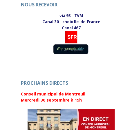
s
n
NOUS RECEVOIR
u
s
n
u
e
n
vià 93 - TVM
n
e
o
n
Canal 30 - choix Ile-de-France
u
o
v
u
Canal 467
e
v
l
e
l
l
e
l
f
e
e
f
n
e
ê
n
t
ê
r
t
e
r
)
e
)
PROCHAINS DIRECTS
Conseil municipal de Montreuil
Mercredi 30 septembre
à 19h