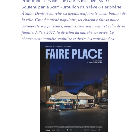
Production : Les films de l'après-midi avec vià93
Soutenu par la Scam - Brouillon d'un rêve & Périphérie
À Saint-Denis le marché est depuis toujours le coeur battant de
la ville. Grand marché populaire, ici chacun.e fait sa place,
qu'importe son parcours, pour assurer son avenir et celui de sa
famille. À l'été 2022, la division du marché est actée. Ce
changement inquiète, mobilise et divise les marchand.es...