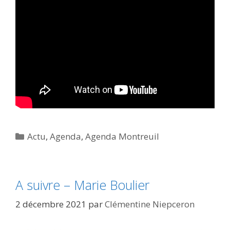
Catégories
Actu
,
Agenda
,
Agenda Montreuil
A suivre – Marie Boulier
2 décembre 2021
par
Clémentine Niepceron