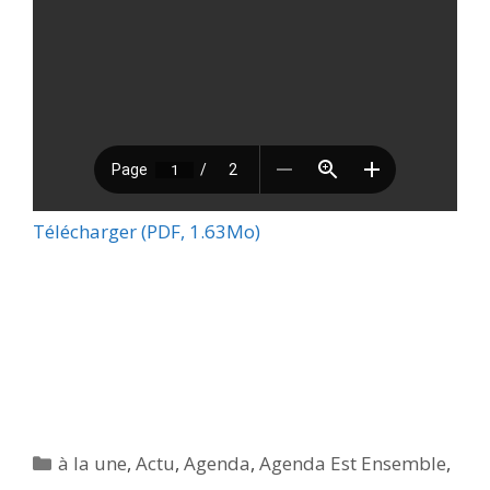
Télécharger (PDF, 1.63Mo)
Catégories
à la une
,
Actu
,
Agenda
,
Agenda Est Ensemble
,