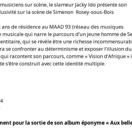
 musiciens sur scène, le slameur Jacky Ido présente son
lusivité sur la scène de Simenon Rosey-sous-Bois
eux ans de résidence au MAAD 93 (réseau des musiques
ée musicale qui narre le parcours d’un jeune homme de Se
dentitaire, qui se révèle être une richesse incommensurabl
era se confronter au déterminisme et exposer l’illusion du
s qui racontent son parcours, comme « Vision d’Afrique » i
e s’être construit avec cette identité multiple.
64
r
ement pour la sortie de son album éponyme « Aux bell