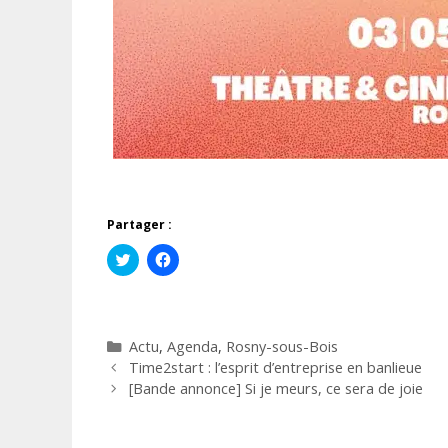
Partager :
C
C
l
l
i
i
q
q
u
u
e
e
z
z
Catégories
Actu
,
Agenda
,
Rosny-sous-Bois
p
p
o
o
Time2start : l’esprit d’entreprise en banlieue
u
u
r
r
[Bande annonce] Si je meurs, ce sera de joie
p
p
a
a
r
r
t
t