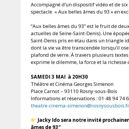
Accompagné d’un dispositif vidéo et de six
spectacle
« Aux belles âmes du 93 » en exc
“Aux belles âmes du 93” est le fruit de d
actuelles de Seine-Saint-Denis). Une épop
Saint-Denis pris en étau dans un triangle i
dont la vie va être transcendée lorsqu’il os
plafond de verre. À travers plusieurs texte
exprime le dilemme, la force et la richesse d
SAMEDI 3 MAI
à 20H30
Théâtre et Cinéma Georges Simenon
Place Carnot – 93110 Rosny-sous-Bois
Informations et réservations : 01 48 94 74 
theatre-cinema-simenon@rosnysousbois.f
Jacky Ido sera notre invité prochain
âmes de 93″