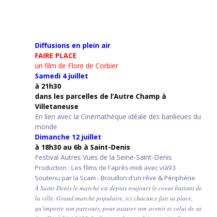
Diffusions en plein air
FAIRE PLACE
un film de Flore de Corbier
Samedi 4 juillet
à 21h30
d
ans les parcelles de l’Autre Champ
à
Villetaneuse
En lien avec la Cinémathèque idéale des banlieues du
monde
Dimanche 12 juillet
à 18h30 au 6b à Saint-Denis
Festival Autres Vues de la Seine-Saint-Denis
Production : Les films de l'après-midi avec vià93
Soutenu par la Scam - Brouillon d'un rêve & Périphérie
À Saint-Denis le marché est depuis toujours le coeur battant de
la ville. Grand marché populaire, ici chacun.e fait sa place,
qu'importe son parcours, pour assurer son avenir et celui de sa