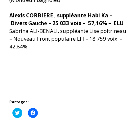
Alexis CORBIERE , suppléante Habi Ka –
Divers
Gauche
– 25 033 voix – 57,16% – ELU
Sabrina ALI-BENALI, suppléante Lise poitrineau
– Nouveau Front populaire LFI – 18 759 voix –
42,84%
Partager :
C
C
l
l
i
i
q
q
u
u
e
e
z
z