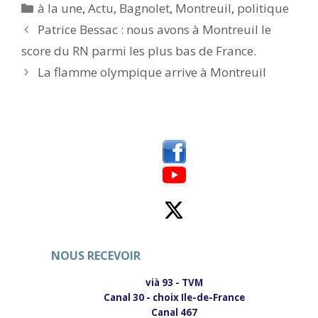
p
p
Catégories
à la une
,
Actu
,
Bagnolet
,
Montreuil
,
politique
o
o
u
u
Patrice Bessac : nous avons à Montreuil le
r
r
p
p
score du RN parmi les plus bas de France.
a
a
r
r
t
t
La flamme olympique arrive à Montreuil
a
a
g
g
e
e
r
r
s
s
u
u
r
r
T
F
w
a
i
c
t
e
t
b
e
o
r
o
(
k
o
(
u
o
v
u
r
v
e
r
NOUS RECEVOIR
d
e
a
d
n
a
vià 93 - TVM
s
n
Canal 30 - choix Ile-de-France
u
s
n
u
Canal 467
e
n