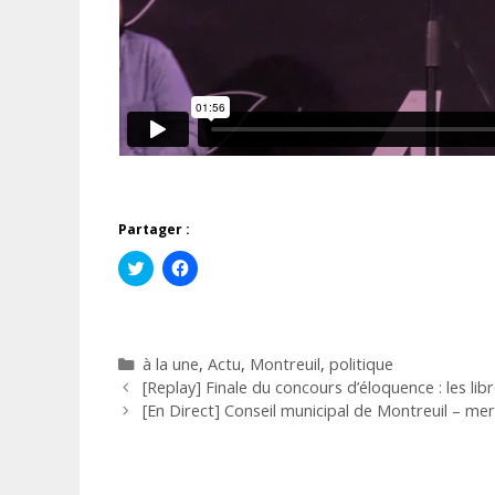
Partager :
C
C
l
l
i
i
q
q
u
u
e
e
z
z
Catégories
à la une
,
Actu
,
Montreuil
,
politique
p
p
o
o
[Replay] Finale du concours d’éloquence : les lib
u
u
r
r
[En Direct] Conseil municipal de Montreuil – mer
p
p
a
a
r
r
t
t
a
a
g
g