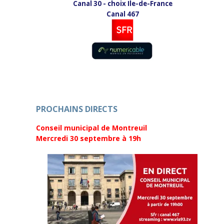
Canal 30 - choix Ile-de-France
u
s
n
u
Canal 467
e
n
n
e
o
n
u
o
v
u
e
v
l
e
l
l
e
l
f
e
e
f
n
e
ê
n
t
ê
r
PROCHAINS DIRECTS
t
e
r
)
e
Conseil municipal de Montreuil
)
Mercredi 30 septembre
à 19h