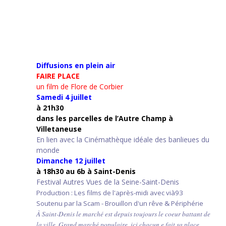
Diffusions en plein air
FAIRE PLACE
un film de Flore de Corbier
Samedi 4 juillet
à 21h30
d
ans les parcelles de l’Autre Champ
à
Villetaneuse
En lien avec la Cinémathèque idéale des banlieues du
monde
Dimanche 12 juillet
à 18h30 au 6b à Saint-Denis
Festival Autres Vues de la Seine-Saint-Denis
Production : Les films de l'après-midi avec vià93
Soutenu par la Scam - Brouillon d'un rêve & Périphérie
À Saint-Denis le marché est depuis toujours le coeur battant de
la ville. Grand marché populaire, ici chacun.e fait sa place,