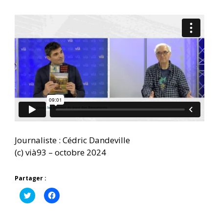
Journaliste : Cédric Dandeville
(c) vià93 – octobre 2024
Partager :
C
C
l
l
i
i
q
q