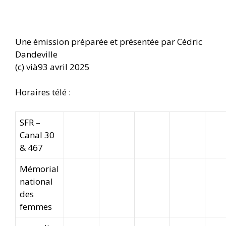
Une émission préparée et présentée par Cédric
Dandeville
(c) vià93 avril 2025
Horaires télé :
SFR –
Canal 30
& 467
Mémorial
national
des
femmes