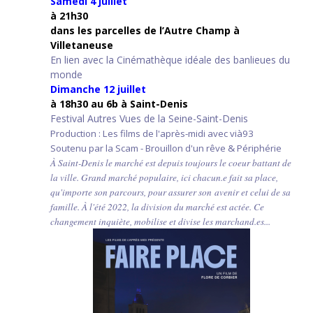
Samedi 4 juillet
à 21h30
d
ans les parcelles de l’Autre Champ
à
Villetaneuse
En lien avec la Cinémathèque idéale des banlieues du
monde
Dimanche 12 juillet
à 18h30 au 6b à Saint-Denis
Festival Autres Vues de la Seine-Saint-Denis
Production : Les films de l'après-midi avec vià93
Soutenu par la Scam - Brouillon d'un rêve & Périphérie
À Saint-Denis le marché est depuis toujours le coeur battant de
la ville. Grand marché populaire, ici chacun.e fait sa place,
qu'importe son parcours, pour assurer son avenir et celui de sa
famille. À l'été 2022, la division du marché est actée. Ce
changement inquiète, mobilise et divise les marchand.es...