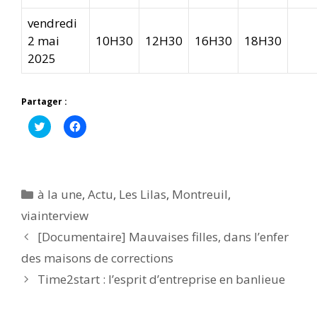
vendredi
2 mai
10H30
12H30
16H30
18H30
2025
Partager :
C
C
l
l
i
i
q
q
u
u
e
e
z
z
p
p
Catégories
à la une
,
Actu
,
Les Lilas
,
Montreuil
,
o
o
u
u
viainterview
r
r
p
p
[Documentaire] Mauvaises filles, dans l’enfer
a
a
r
r
t
t
des maisons de corrections
a
a
g
g
Time2start : l’esprit d’entreprise en banlieue
e
e
r
r
s
s
u
u