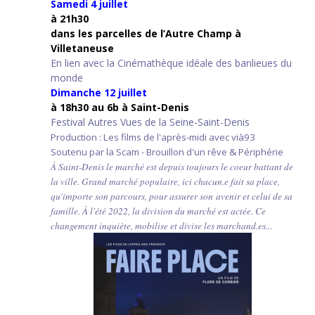
Samedi 4 juillet
à 21h30
d
ans les parcelles de l’Autre Champ
à
Villetaneuse
En lien avec la Cinémathèque idéale des banlieues du
monde
Dimanche 12 juillet
à 18h30 au 6b à Saint-Denis
Festival Autres Vues de la Seine-Saint-Denis
Production : Les films de l'après-midi avec vià93
Soutenu par la Scam - Brouillon d'un rêve & Périphérie
À Saint-Denis le marché est depuis toujours le coeur battant de
la ville. Grand marché populaire, ici chacun.e fait sa place,
qu'importe son parcours, pour assurer son avenir et celui de sa
famille. À l'été 2022, la division du marché est actée. Ce
changement inquiète, mobilise et divise les marchand.es...