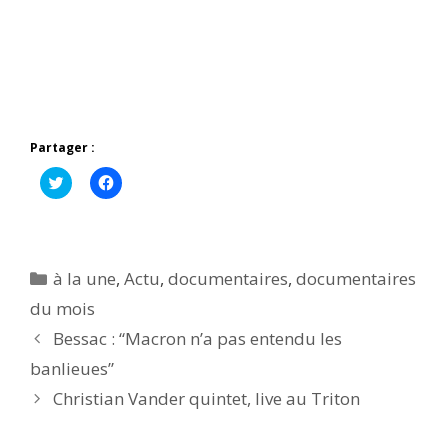
Partager :
C
C
l
l
i
i
q
q
u
u
e
e
z
z
p
p
Catégories
à la une
,
Actu
,
documentaires
,
documentaires
o
o
u
u
du mois
r
r
p
p
Bessac : “Macron n’a pas entendu les
a
a
r
r
t
t
banlieues”
a
a
g
g
Christian Vander quintet, live au Triton
e
e
r
r
s
s
u
u