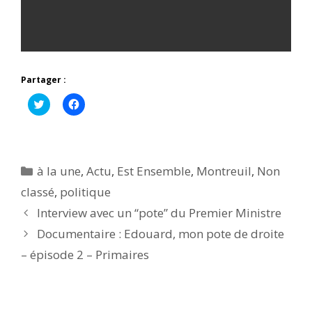
Partager :
C
C
l
l
i
i
q
q
u
u
e
e
z
z
p
p
Catégories
à la une
,
Actu
,
Est Ensemble
,
Montreuil
,
Non
o
o
u
u
classé
,
politique
r
r
p
p
Interview avec un “pote” du Premier Ministre
a
a
r
r
t
t
Documentaire : Edouard, mon pote de droite
a
a
g
g
– épisode 2 – Primaires
e
e
r
r
s
s
u
u
r
r
T
F
w
a