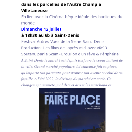
d
ans les parcelles de l’Autre Champ
à
Villetaneuse
En lien avec la Cinémathèque idéale des banlieues du
monde
Dimanche 12 juillet
à 18h30 au 6b à Saint-Denis
Festival Autres Vues de la Seine-Saint-Denis
Production : Les films de l'après-midi avec vià93
Soutenu par la Scam - Brouillon d'un rêve & Périphérie
À Saint-Denis le marché est depuis toujours le coeur battant de
la ville. Grand marché populaire, ici chacun.e fait sa place,
qu'importe son parcours, pour assurer son avenir et celui de sa
famille. À l'été 2022, la division du marché est actée. Ce
changement inquiète, mobilise et divise les marchand.es...