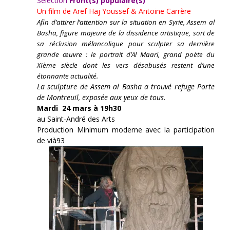
Sélection
Front(s) populaire(s)
Un film de
Aref Haj Youssef & Antoine Carrère
Afin d’attirer l’attention sur la situation en Syrie, Assem al
Basha, figure majeure de la dissidence artistique, sort de
sa réclusion mélancolique pour sculpter sa dernière
grande œuvre : le portrait d’Al Maari, grand poète du
XIème siècle dont les vers désabusés restent d’une
étonnante actualité.
La sculpture de Assem al Basha a trouvé refuge Porte
de Montreuil, exposée aux yeux de tous.
Mardi 24 mars à 19h30
au Saint-André des Arts
Production Minimum moderne avec la participation
de vià93