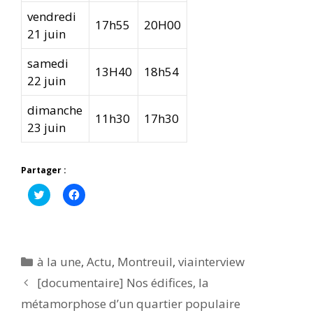
vendredi
17h55
20H00
21 juin
samedi
13H40
18h54
22 juin
dimanche
11h30
17h30
23 juin
Partager :
C
C
l
l
i
i
q
q
u
u
e
e
z
z
p
p
Catégories
à la une
,
Actu
,
Montreuil
,
viainterview
o
o
u
u
[documentaire] Nos édifices, la
r
r
p
p
métamorphose d’un quartier populaire
a
a
r
r