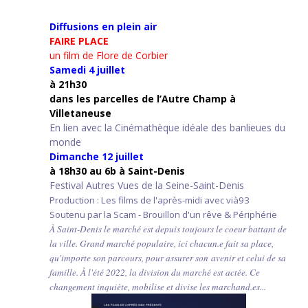
Diffusions en plein air
FAIRE PLACE
un film de Flore de Corbier
Samedi 4 juillet
à 21h30
d
ans les parcelles de l’Autre Champ
à
Villetaneuse
En lien avec la Cinémathèque idéale des banlieues du
monde
Dimanche 12 juillet
à 18h30 au 6b à Saint-Denis
Festival Autres Vues de la Seine-Saint-Denis
Production : Les films de l'après-midi avec vià93
Soutenu par la Scam - Brouillon d'un rêve & Périphérie
À Saint-Denis le marché est depuis toujours le coeur battant de
la ville. Grand marché populaire, ici chacun.e fait sa place,
qu'importe son parcours, pour assurer son avenir et celui de sa
famille. À l'été 2022, la division du marché est actée. Ce
changement inquiète, mobilise et divise les marchand.es...