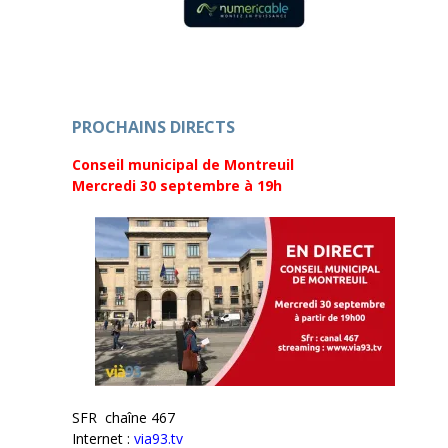
l
l
e
l
f
e
e
f
n
e
ê
n
t
ê
r
t
e
r
)
e
PROCHAINS DIRECTS
)
Conseil municipal de Montreuil
Mercredi 30 septembre
à 19h
SFR chaîne 467
Internet :
via93.tv