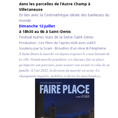
d
ans les parcelles de l’Autre Champ
à
Villetaneuse
En lien avec la Cinémathèque idéale des banlieues du
monde
Dimanche 12 juillet
à 18h30 au 6b à Saint-Denis
Festival Autres Vues de la Seine-Saint-Denis
Production : Les films de l'après-midi avec vià93
Soutenu par la Scam - Brouillon d'un rêve & Périphérie
À Saint-Denis le marché est depuis toujours le coeur battant de
la ville. Grand marché populaire, ici chacun.e fait sa place,
qu'importe son parcours, pour assurer son avenir et celui de sa
famille. À l'été 2022, la division du marché est actée. Ce
changement inquiète, mobilise et divise les marchand.es...