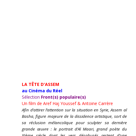
LA TÊTE D'ASSEM
au Cinéma du Réel
Sélection
Front(s) populaire(s)
Un film de
Aref Haj Youssef & Antoine Carrère
Afin d’attirer l’attention sur la situation en Syrie, Assem al
Basha, figure majeure de la dissidence artistique, sort de
sa réclusion mélancolique pour sculpter sa dernière
grande œuvre : le portrait d’Al Maari, grand poète du
XIème siècle dont les vers désabusés restent d’une