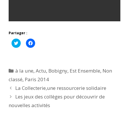
Partager :
C
C
l
l
i
i
q
q
u
u
e
e
z
z
p
p
Catégories
à la une
,
Actu
,
Bobigny
,
Est Ensemble
,
Non
o
o
u
u
classé
,
Paris 2014
r
r
p
p
La Collecterie,une ressourcerie solidaire
a
a
r
r
t
t
Les jeux des collèges pour découvrir de
a
a
g
g
nouvelles activités
e
e
r
r
s
s
u
u
r
r
T
F
w
a