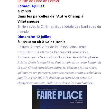
un film de Flore de Corbier
Samedi 4 juillet
à 21h30
d
ans les parcelles de l’Autre Champ
à
Villetaneuse
En lien avec la Cinémathèque idéale des banlieues du
monde
Dimanche 12 juillet
à 18h30 au 6b à Saint-Denis
Festival Autres Vues de la Seine-Saint-Denis
Production : Les films de l'après-midi avec vià93
Soutenu par la Scam - Brouillon d'un rêve & Périphérie
À Saint-Denis le marché est depuis toujours le coeur battant de
la ville. Grand marché populaire, ici chacun.e fait sa place,
qu'importe son parcours, pour assurer son avenir et celui de sa
famille. À l'été 2022, la division du marché est actée. Ce
changement inquiète, mobilise et divise les marchand.es...