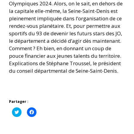
Olympiques 2024. Alors, on le sait, en dehors de
la capitale elle-même, la Seine-Saint-Denis est
pleinement impliquée dans l’organisation de ce
rendez-vous planétaire. Et, pour permettre aux
sportifs du 93 de devenir les futurs stars des JO,
le département a décidé d’agir dès maintenant.
Comment ? Eh bien, en donnant un coup de
pouce financier aux jeunes talents du territoire.
Explications de Stéphane Troussel, le président
du conseil départmental de Seine-Saint-Denis.
Partager :
C
C
l
l
i
i
q
q
u
u
e
e