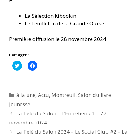
Et
La Sélection Kibookin
Le Feuilleton de la Grande Ourse
Première diffusion le 28 novembre 2024
Partager :
C
C
l
l
i
i
q
q
u
u
e
e
z
z
p
p
Catégories
à la une
,
Actu
,
Montreuil
,
Salon du livre
o
o
u
u
jeunesse
r
r
p
p
La Télé du Salon – L’Entretien #1 – 27
a
a
r
r
t
t
novembre 2024
a
a
g
g
La Télé du Salon 2024 – Le Social Club #2 – La
e
e
r
r