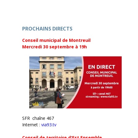
ê
n
t
ê
r
t
e
r
)
e
)
PROCHAINS DIRECTS
Conseil municipal de Montreuil
Mercredi 30 septembre
à 19h
SFR chaîne 467
Internet :
via93.tv
Conseil de territoire d'Est Ensemble