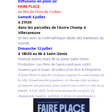
Diffusions en plein air
FAIRE PLACE
un film de Flore de Corbier
Samedi 4 juillet
à 21h30
d
ans les parcelles de l’Autre Champ
à
Villetaneuse
En lien avec la Cinémathèque idéale des banlieues du
monde
Dimanche 12 juillet
à 18h30 au 6b à Saint-Denis
Festival Autres Vues de la Seine-Saint-Denis
Production : Les films de l'après-midi avec vià93
Soutenu par la Scam - Brouillon d'un rêve & Périphérie
À Saint-Denis le marché est depuis toujours le coeur battant de
la ville. Grand marché populaire, ici chacun.e fait sa place,
qu'importe son parcours, pour assurer son avenir et celui de sa
famille. À l'été 2022, la division du marché est actée. Ce
changement inquiète, mobilise et divise les marchand.es...