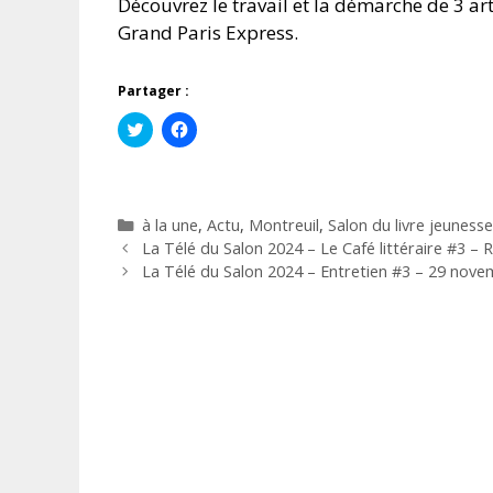
Découvrez le travail et la démarche de 3 art
Grand Paris Express.
Partager :
C
C
l
l
i
i
q
q
u
u
e
e
z
z
Catégories
à la une
,
Actu
,
Montreuil
,
Salon du livre jeunesse
p
p
o
o
La Télé du Salon 2024 – Le Café littéraire #3 –
u
u
r
r
La Télé du Salon 2024 – Entretien #3 – 29 nov
p
p
a
a
r
r
t
t
a
a
g
g
e
e
r
r
s
s
u
u
r
r
T
F
w
a
i
c
t
e