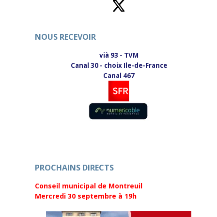
a
d
n
a
s
n
u
s
n
u
e
n
NOUS RECEVOIR
n
e
o
n
u
o
vià 93 - TVM
v
u
Canal 30 - choix Ile-de-France
e
v
l
e
Canal 467
l
l
e
l
f
e
e
f
n
e
ê
n
t
ê
r
t
e
r
)
e
)
PROCHAINS DIRECTS
Conseil municipal de Montreuil
Mercredi 30 septembre
à 19h