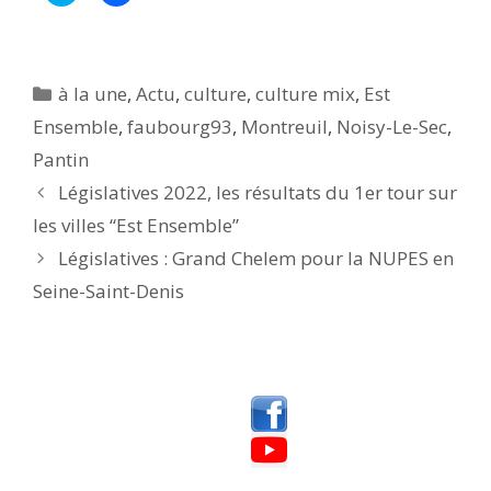
i
i
q
q
u
u
e
e
z
z
p
p
Catégories
à la une
,
Actu
,
culture
,
culture mix
,
Est
o
o
u
u
Ensemble
,
faubourg93
,
Montreuil
,
Noisy-Le-Sec
,
r
r
p
p
Pantin
a
a
r
r
t
t
Législatives 2022, les résultats du 1er tour sur
a
a
g
g
les villes “Est Ensemble”
e
e
r
r
Législatives : Grand Chelem pour la NUPES en
s
s
u
u
r
r
Seine-Saint-Denis
T
F
w
a
i
c
t
e
t
b
e
o
r
o
(
k
o
(
u
o
v
u
r
v
e
r
d
e