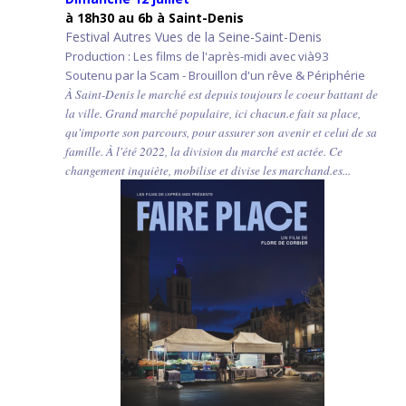
à 18h30 au 6b à Saint-Denis
Festival Autres Vues de la Seine-Saint-Denis
Production : Les films de l'après-midi avec vià93
Soutenu par la Scam - Brouillon d'un rêve & Périphérie
À Saint-Denis le marché est depuis toujours le coeur battant de
la ville. Grand marché populaire, ici chacun.e fait sa place,
qu'importe son parcours, pour assurer son avenir et celui de sa
famille. À l'été 2022, la division du marché est actée. Ce
changement inquiète, mobilise et divise les marchand.es...