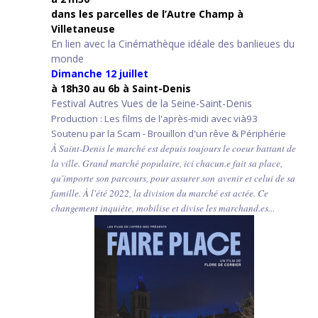
d
ans les parcelles de l’Autre Champ
à
Villetaneuse
En lien avec la Cinémathèque idéale des banlieues du
monde
Dimanche 12 juillet
à 18h30 au 6b à Saint-Denis
Festival Autres Vues de la Seine-Saint-Denis
Production : Les films de l'après-midi avec vià93
Soutenu par la Scam - Brouillon d'un rêve & Périphérie
À Saint-Denis le marché est depuis toujours le coeur battant de
la ville. Grand marché populaire, ici chacun.e fait sa place,
qu'importe son parcours, pour assurer son avenir et celui de sa
famille. À l'été 2022, la division du marché est actée. Ce
changement inquiète, mobilise et divise les marchand.es...