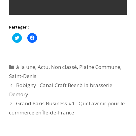
Partager :
C
C
l
l
i
i
q
q
u
u
e
e
z
z
p
p
Catégories
à la une
,
Actu
,
Non classé
,
Plaine Commune
,
o
o
u
u
Saint-Denis
r
r
p
p
Bobigny : Canal Craft Beer à la brasserie
a
a
r
r
t
t
Demory
a
a
g
g
Grand Paris Business #1 : Quel avenir pour le
e
e
r
r
commerce en Île-de-France
s
s
u
u
r
r
T
F
w
a
i
c
t
e