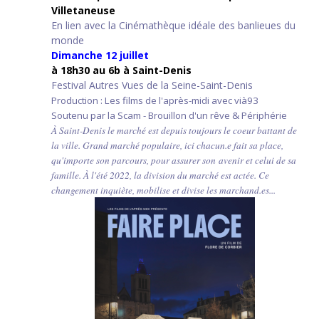
Villetaneuse
En lien avec la Cinémathèque idéale des banlieues du
monde
Dimanche 12 juillet
à 18h30 au 6b à Saint-Denis
Festival Autres Vues de la Seine-Saint-Denis
Production : Les films de l'après-midi avec vià93
Soutenu par la Scam - Brouillon d'un rêve & Périphérie
À Saint-Denis le marché est depuis toujours le coeur battant de
la ville. Grand marché populaire, ici chacun.e fait sa place,
qu'importe son parcours, pour assurer son avenir et celui de sa
famille. À l'été 2022, la division du marché est actée. Ce
changement inquiète, mobilise et divise les marchand.es...