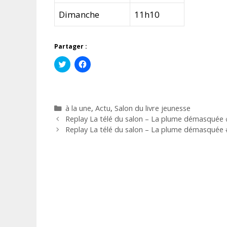
Dimanche
11h10
Partager :
C
C
l
l
i
i
q
q
u
u
e
e
z
z
Catégories
à la une
,
Actu
,
Salon du livre jeunesse
p
p
o
o
Replay La télé du salon – La plume démasquée 
u
u
r
r
Replay La télé du salon – La plume démasquée 
p
p
a
a
r
r
t
t
a
a
g
g
e
e
r
r
s
s
u
u
r
r
T
F
w
a
i
c