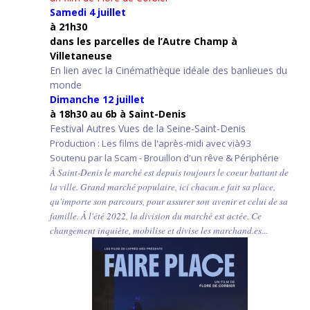
Samedi 4 juillet
à 21h30
d
ans les parcelles de l’Autre Champ
à
Villetaneuse
En lien avec la Cinémathèque idéale des banlieues du
monde
Dimanche 12 juillet
à 18h30 au 6b à Saint-Denis
Festival Autres Vues de la Seine-Saint-Denis
Production : Les films de l'après-midi avec vià93
Soutenu par la Scam - Brouillon d'un rêve & Périphérie
À Saint-Denis le marché est depuis toujours le coeur battant de
la ville. Grand marché populaire, ici chacun.e fait sa place,
qu'importe son parcours, pour assurer son avenir et celui de sa
famille. À l'été 2022, la division du marché est actée. Ce
changement inquiète, mobilise et divise les marchand.es...