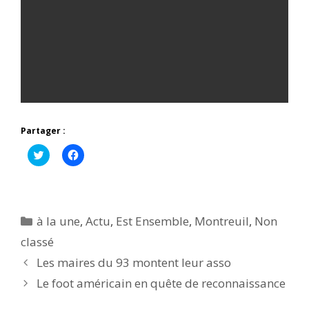
Partager :
C
C
l
l
i
i
q
q
u
u
e
e
z
z
p
p
Catégories
à la une
,
Actu
,
Est Ensemble
,
Montreuil
,
Non
o
o
u
u
classé
r
r
p
p
Les maires du 93 montent leur asso
a
a
r
r
t
t
Le foot américain en quête de reconnaissance
a
a
g
g
e
e