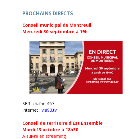
n
e
ê
n
t
ê
r
PROCHAINS DIRECTS
t
e
r
)
e
Conseil municipal de Montreuil
)
Mercredi 30 septembre
à 19h
SFR chaîne 467
Internet :
via93.tv
Conseil de territoire d'Est Ensemble
Mardi 13 octobre à 18h30
A suivre en streaming