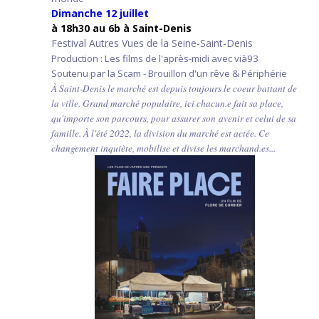
Dimanche 12 juillet
à 18h30 au 6b à Saint-Denis
Festival Autres Vues de la Seine-Saint-Denis
Production : Les films de l'après-midi avec vià93
Soutenu par la Scam - Brouillon d'un rêve & Périphérie
À Saint-Denis le marché est depuis toujours le coeur battant de
la ville. Grand marché populaire, ici chacun.e fait sa place,
qu'importe son parcours, pour assurer son avenir et celui de sa
famille. À l'été 2022, la division du marché est actée. Ce
changement inquiète, mobilise et divise les marchand.es...