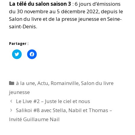
La télé du salon saison 3
: 6 jours d’émissions
du 30 novembre au 5 décembre 2022, depuis le
Salon du livre et de la presse jeunesse en Seine-
saint-Denis.
Partager :
C
C
l
l
i
i
q
q
u
u
e
e
z
z
p
p
Catégories
à la une
,
Actu
,
Romainville
,
Salon du livre
o
o
u
u
jeunesse
r
r
p
p
Le Live #2 – Juste le ciel et nous
a
a
r
r
t
t
Salikoi #8 avec Stella, Nabil et Thomas –
a
a
g
g
Invité Guillaume Nail
e
e
r
r
s
s
u
u