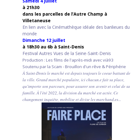
Samedi 4 juillet
à 21h30
d
ans les parcelles de l’Autre Champ
à
Villetaneuse
En lien avec la Cinémathèque idéale des banlieues du
monde
Dimanche 12 juillet
à 18h30 au 6b à Saint-Denis
Festival Autres Vues de la Seine-Saint-Denis
Production : Les films de l'après-midi avec vià93
Soutenu par la Scam - Brouillon d'un rêve & Périphérie
À Saint-Denis le marché est depuis toujours le coeur battant de
la ville. Grand marché populaire, ici chacun.e fait sa place,
qu'importe son parcours, pour assurer son avenir et celui de sa
famille. À l'été 2022, la division du marché est actée. Ce
changement inquiète, mobilise et divise les marchand.es...