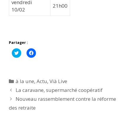
vendredi
21h00
10/02
Partager :
C
C
l
l
i
i
q
q
u
u
e
e
z
z
p
p
Catégories
à la une
,
Actu
,
Vià Live
o
o
u
u
La caravane, supermarché coopératif
r
r
p
p
Nouveau rassemblement contre la réforme
a
a
r
r
t
t
des retraite
a
a
g
g
e
e
r
r
s
s
u
u