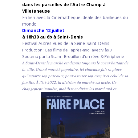
d
ans les parcelles de l’Autre Champ
à
Villetaneuse
En lien avec la Cinémathèque idéale des banlieues du
monde
Dimanche 12 juillet
à 18h30 au 6b à Saint-Denis
Festival Autres Vues de la Seine-Saint-Denis
Production : Les films de l'après-midi avec vià93
Soutenu par la Scam - Brouillon d'un rêve & Périphérie
À Saint-Denis le marché est depuis toujours le coeur battant de
la ville. Grand marché populaire, ici chacun.e fait sa place,
qu'importe son parcours, pour assurer son avenir et celui de sa
famille. À l'été 2022, la division du marché est actée. Ce
changement inquiète, mobilise et divise les marchand.es...