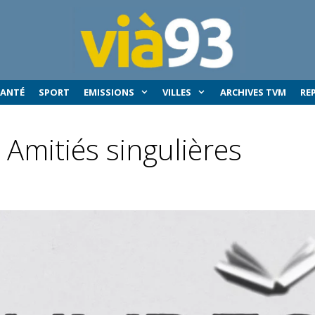
SANTÉ
SPORT
EMISSIONS
VILLES
ARCHIVES TVM
RE
! Amitiés singulières