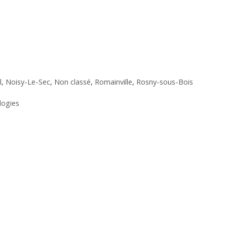
l
,
Noisy-Le-Sec
,
Non classé
,
Romainville
,
Rosny-sous-Bois
logies