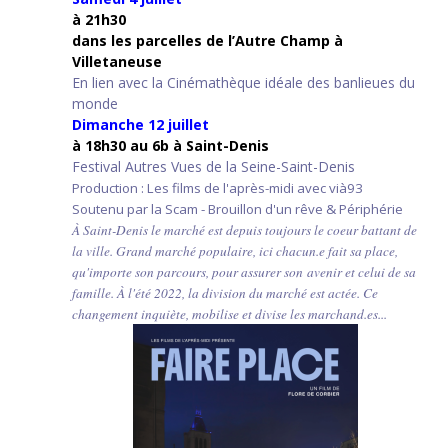
à 21h30
d
ans les parcelles de l’Autre Champ
à
Villetaneuse
En lien avec la Cinémathèque idéale des banlieues du
monde
Dimanche 12 juillet
à 18h30 au 6b à Saint-Denis
Festival Autres Vues de la Seine-Saint-Denis
Production : Les films de l'après-midi avec vià93
Soutenu par la Scam - Brouillon d'un rêve & Périphérie
À Saint-Denis le marché est depuis toujours le coeur battant de
la ville. Grand marché populaire, ici chacun.e fait sa place,
qu'importe son parcours, pour assurer son avenir et celui de sa
famille. À l'été 2022, la division du marché est actée. Ce
changement inquiète, mobilise et divise les marchand.es...