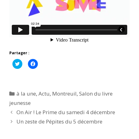
Partager :
C
C
l
l
i
i
q
q
u
u
e
e
z
z
p
p
Catégories
à la une
,
Actu
,
Montreuil
,
Salon du livre
o
o
u
u
jeunesse
r
r
p
p
On Air ! Le Prime du samedi 4 décembre
a
a
r
r
t
t
Un zeste de Pépites du 5 décembre
a
a
g
g
e
e
r
r