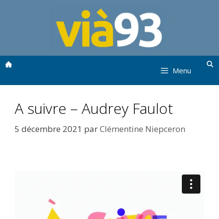
Aller
au
contenu
Menu
A suivre – Audrey Faulot
5 décembre 2021
par
Clémentine Niepceron