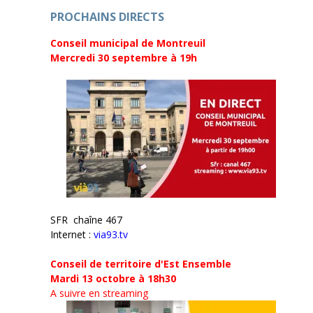
t
ê
r
PROCHAINS DIRECTS
t
e
r
)
e
Conseil municipal de Montreuil
)
Mercredi 30 septembre
à 19h
SFR chaîne 467
Internet :
via93.tv
Conseil de territoire d'Est Ensemble
Mardi 13 octobre à 18h30
A suivre en streaming