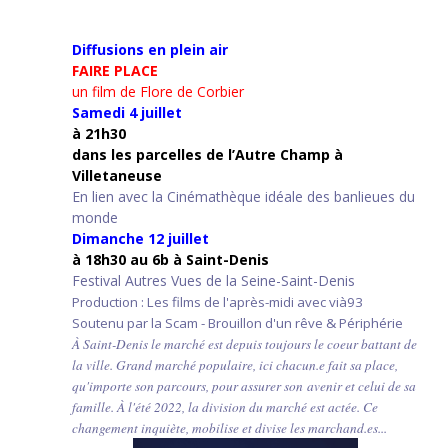
Diffusions en plein air
FAIRE PLACE
un film de Flore de Corbier
Samedi 4 juillet
à 21h30
d
ans les parcelles de l’Autre Champ
à
Villetaneuse
En lien avec la Cinémathèque idéale des banlieues du
monde
Dimanche 12 juillet
à 18h30 au 6b à Saint-Denis
Festival Autres Vues de la Seine-Saint-Denis
Production : Les films de l'après-midi avec vià93
Soutenu par la Scam - Brouillon d'un rêve & Périphérie
À Saint-Denis le marché est depuis toujours le coeur battant de
la ville. Grand marché populaire, ici chacun.e fait sa place,
qu'importe son parcours, pour assurer son avenir et celui de sa
famille. À l'été 2022, la division du marché est actée. Ce
changement inquiète, mobilise et divise les marchand.es...