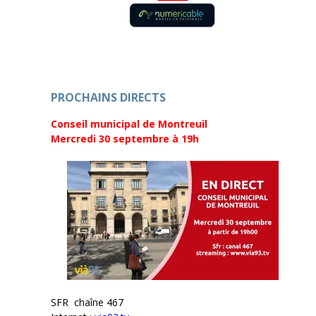
l
e
l
l
e
l
f
e
e
f
n
e
ê
n
t
ê
r
t
e
r
)
e
PROCHAINS DIRECTS
)
Conseil municipal de Montreuil
Mercredi 30 septembre
à 19h
SFR chaîne 467