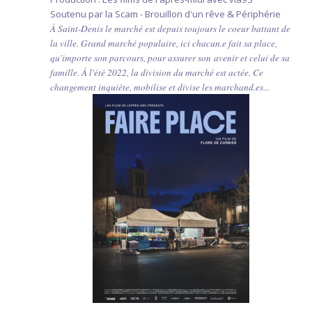
Soutenu par la Scam - Brouillon d'un rêve & Périphérie
À Saint-Denis le marché est depuis toujours le coeur battant de
la ville. Grand marché populaire, ici chacun.e fait sa place,
qu'importe son parcours, pour assurer son avenir et celui de sa
famille. À l'été 2022, la division du marché est actée. Ce
changement inquiète, mobilise et divise les marchand.es...