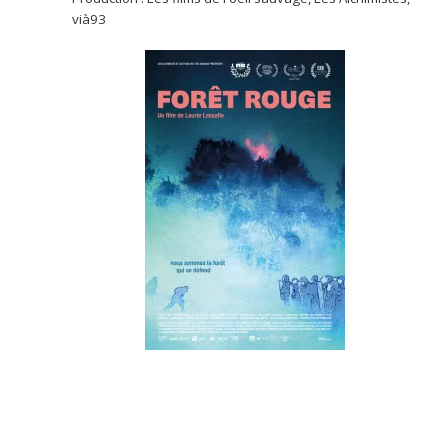
vià93