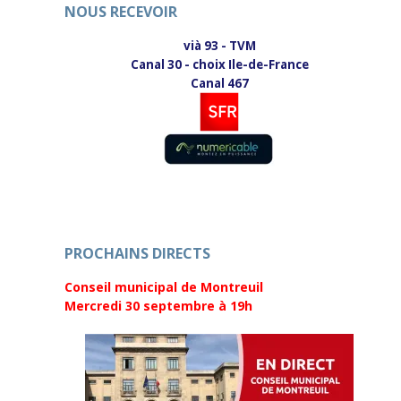
NOUS RECEVOIR
v
u
r
v
e
r
d
e
vià 93 - TVM
a
d
Canal 30 - choix Ile-de-France
n
a
s
n
Canal 467
u
s
n
u
e
n
n
e
o
n
u
o
v
u
e
v
l
e
l
l
e
l
f
e
e
f
n
e
PROCHAINS DIRECTS
ê
n
t
ê
r
t
Conseil municipal de Montreuil
e
r
)
e
Mercredi 30 septembre
à 19h
)