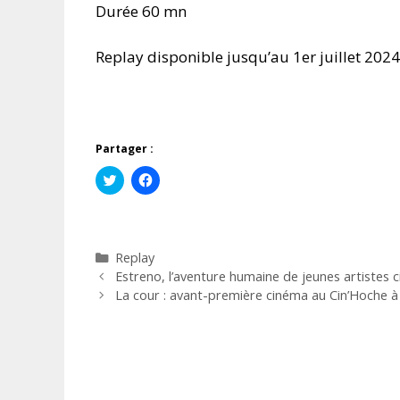
Durée 60 mn
Replay disponible jusqu’au 1er juillet 2024
Partager :
C
C
l
l
i
i
q
q
u
u
e
e
z
z
Catégories
Replay
p
p
o
o
Estreno, l’aventure humaine de jeunes artistes c
u
u
r
r
La cour : avant-première cinéma au Cin’Hoche 
p
p
a
a
r
r
t
t
a
a
g
g
e
e
r
r
s
s