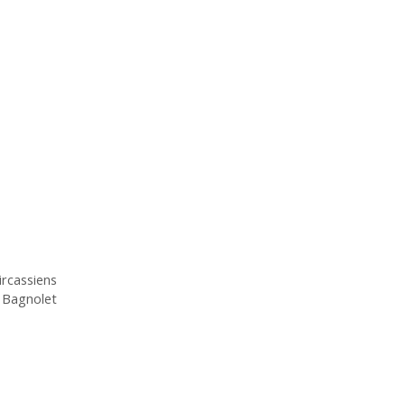
ircassiens
à Bagnolet