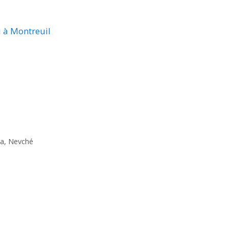
i à Montreuil
pa, Nevché