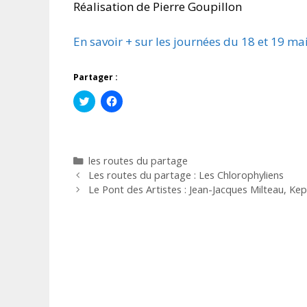
Réalisation de Pierre Goupillon
En savoir + sur les journées du 18 et 19 ma
Partager :
C
C
l
l
i
i
q
q
u
u
e
e
z
z
Catégories
les routes du partage
p
p
o
o
Les routes du partage : Les Chlorophyliens
u
u
r
r
Le Pont des Artistes : Jean-Jacques Milteau, Ke
p
p
a
a
r
r
t
t
a
a
g
g
e
e
r
r
s
s
u
u
r
r
T
F
w
a