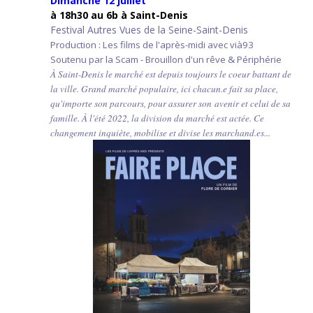
Dimanche 12 juillet
à 18h30 au 6b à Saint-Denis
Festival Autres Vues de la Seine-Saint-Denis
Production : Les films de l'après-midi avec vià93
Soutenu par la Scam - Brouillon d'un rêve & Périphérie
À Saint-Denis le marché est depuis toujours le coeur battant de
la ville. Grand marché populaire, ici chacun.e fait sa place,
qu'importe son parcours, pour assurer son avenir et celui de sa
famille. À l'été 2022, la division du marché est actée. Ce
changement inquiète, mobilise et divise les marchand.es...